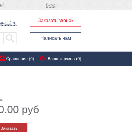
ь?
Вход
|
Заказать звонок
a-112.ru
Написать нам
Сравнение (
0
)
Ваша корзина (0)
на:
0.00 руб
Заказать