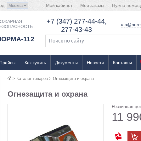
од:
Мой кабинет
Мои заказы
Нужна помощ
+7 (347) 277-44-44,
ОЖАРНАЯ
ufa@norm
ЕЗОПАСНОСТЬ -
277-43-43
НОРМА-112
Прайсы
Как купить
Документы
Новости
Контакты
>
Каталог товаров
>
Огнезащита и охрана
Огнезащита и охрана
Розничная це
11 99