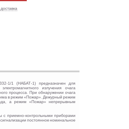
 доставка
2-1/1 (НАБАТ-1) предназначен для
электромагнитного излучения очага
ого процесса. При обнаружении очага
жима в режим «Пожар». Дежурный режим
иода, а режим «Пожар» непрерывным
ы с приемно-контрольными приборами
 сигнализации постоянное номинальное