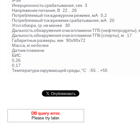
IP54
Инерционность срабатывания, сек 3
Напряжение питания, В 22…26
Потребляемый ток в дежурном режиме, мА 0,2
Потребляемый ток в режиме срабатывания, мА 20
Угол обзора, гр. не менее 30
Дальность обнаружения очага пламени ТП5 (нефтепродукты),
Дальность обнаружения очага пламени ТП6 (спирты), м 17
Габаритные размеры, мм 90х90х72
Масса, кг не более
Датчик пламени
БИС
0,26
0,17
Температура окружающей среды, °С -55…+55
DB query error.
Please try later.