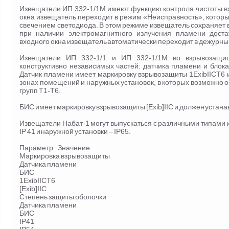
Извещатели ИП 332-1/1М имеют функцию контроля чистоты вх
окна извещатель переходит в режим «Неисправность», котор
свечением светодиода. В этом режиме извещатель сохраняет
при наличии электромагнитного излучения пламени доста
входного окна извещатель автоматически переходит в дежурны
Извещатели ИП 332-1/1 и ИП 332-1/1М во взрывозащищ
конструктивно независимых частей: датчика пламени и блок
Датчик пламени имеет маркировку взрывозащиты 1ExibIICT6 
зонах помещений и наружных установок, в которых возможно обр
групп Т1-Т6.
БИС имеет маркировку взрывозащиты [Exib]IIC и должен устана
Извещатели Набат-1 могут выпускаться с различными типами 
IP 41 и наружной установки – IP65.
Параметр Значение
Маркировка взрывозащиты
Датчика пламени
БИС
1ExibIICТ6
[Exib]IIC
Степень защиты оболочки
Датчика пламени
БИС
IP41