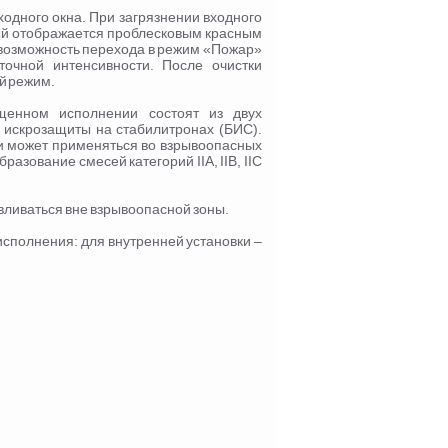
одного окна. При загрязнении входного
ый отображается проблесковым красным
 возможность перехода в режим «Пожар»
точной интенсивности. После очистки
й режим.
енном исполнении состоят из двух
а искрозащиты на стабилитронах (БИС).
и может применяться во взрывоопасных
азование смесей категорий IIA, IIB, IIC
вливаться вне взрывоопасной зоны.
исполнения: для внутренней установки –