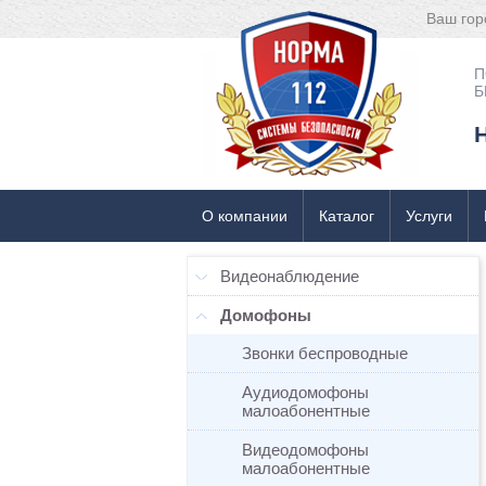
Ваш гор
П
Б
О компании
Каталог
Услуги
Видеонаблюдение
Домофоны
Звонки беспроводные
Аудиодомофоны
малоабонентные
Видеодомофоны
малоабонентные