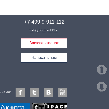
+7 499
9-911-112
msk@norma-112.ru
Заказать звонок
Написать нам
а нами: