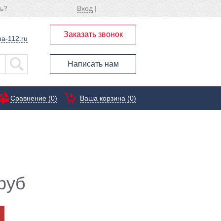
ь?
Вход
|
Заказать звонок
a-112.ru
Написать нам
Сравнение (
0
)
Ваша корзина (0)
руб