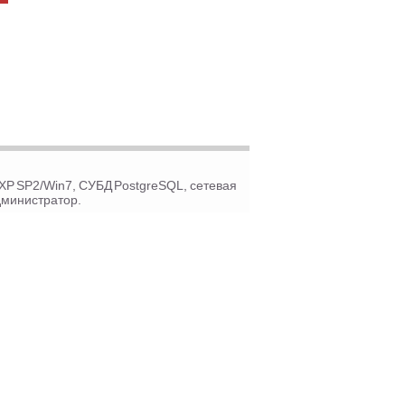
P SP2/Win7, СУБД PostgreSQL, сетевая
дминистратор.