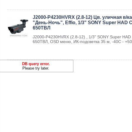
J2000-P4230HVRX (2.8-12) Цв. уличная в/к
"День-Ночь", Effio, 1/3" SONY Super HAD C
650ТВЛ
J2000-P4230HVRX (2.8-12) , 1/3" SONY Super HAD 
650ТВЛ, OSD меню, ИК-подсветка 35 м, -40С - +50
DB query error.
Please try later.