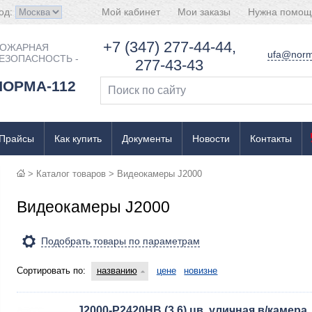
од:
Мой кабинет
Мои заказы
Нужна помощ
+7 (347) 277-44-44,
ОЖАРНАЯ
ufa@norm
ЕЗОПАСНОСТЬ -
277-43-43
НОРМА-112
Прайсы
Как купить
Документы
Новости
Контакты
>
Каталог товаров
>
Видеокамеры J2000
Видеокамеры J2000
Подобрать товары по параметрам
Сортировать по:
названию
цене
новизне
J2000-P2420HB (3.6) цв. уличная в/камера