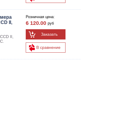
амера
Розничная цена:
CD II,
6 120.00
руб
Заказать
CCD II,
С.
В сравнение