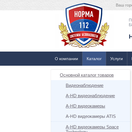
Ваш гор
П
Б
О компании
Каталог
Услуги
Основной каталог товаров
Видеонаблюдение
A-HD видеонаблюдение
A-HD видеокамеры
A-HD видеокамеры ATIS
A-HD видеокамеры Space
Technology