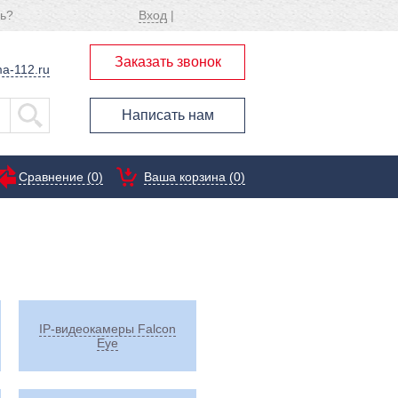
ь?
Вход
|
Заказать звонок
a-112.ru
Написать нам
Сравнение (
0
)
Ваша корзина (0)
IP-видеокамеры Falcon
Eye