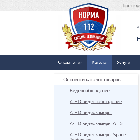
Ваш гор
П
Б
О компании
Каталог
Услуги
Основной каталог товаров
Видеонаблюдение
A-HD видеонаблюдение
A-HD видеокамеры
A-HD видеокамеры ATIS
A-HD видеокамеры Space
Technology