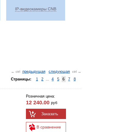
IP-видеокамеры CNB
предыдущая
следующая
←
→
ctrl
ctrl
Страницы:
1
2
...
4
5
6
7
8
Розничная цена:
12 240.00
руб
Заказать
В сравнение