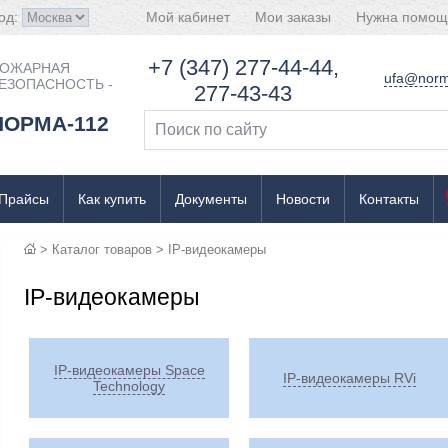
од:
Мой кабинет
Мои заказы
Нужна помощ
+7 (347) 277-44-44,
ОЖАРНАЯ
ufa@norm
ЕЗОПАСНОСТЬ -
277-43-43
НОРМА-112
Прайсы
Как купить
Документы
Новости
Контакты
>
Каталог товаров
>
IP-видеокамеры
IP-видеокамеры
IP-видеокамеры Space
IP-видеокамеры RVi
Technology