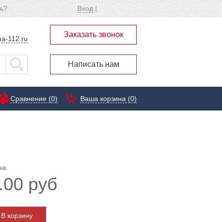
ь?
Вход
|
Заказать звонок
a-112.ru
Написать нам
Сравнение (
0
)
Ваша корзина (0)
на:
.00 руб
В корзину