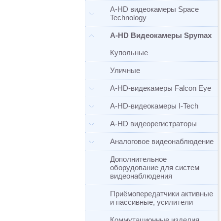
A-HD видеокамеры Space
Technology
A-HD Видеокамеры Spymax
Купольные
Уличные
A-HD-видекамеры Falcon Eye
A-HD-видеокамеры I-Tech
A-HD видеорегистраторы
Аналоговое видеонаблюдение
Дополнительное
оборудование для систем
видеонаблюдения
Приёмопередатчики активные
и пассивные, усилители
Коммутационные изделия