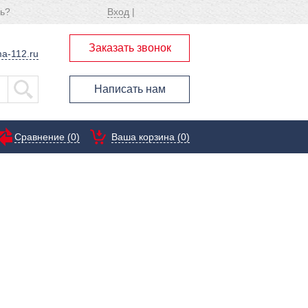
ь?
Вход
|
Заказать звонок
a-112.ru
Написать нам
Сравнение (
0
)
Ваша корзина (0)