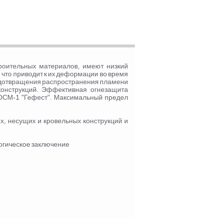
роительных материалов, имеют низкий
 что приводит к их деформации во время
едотвращения распространения пламени
конструкций. Эффективная огнезащита
 ОСМ-1 "Гефест". Максимальный предел
, несущих и кровельных конструкций и
огическое заключение