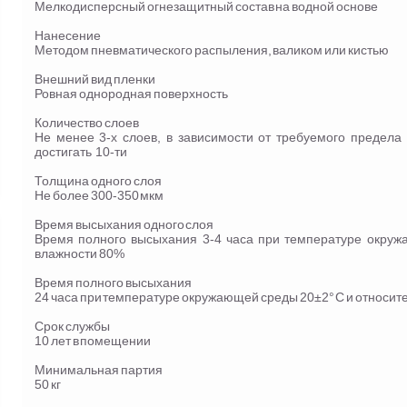
Мелкодисперсный огнезащитный состав на водной основе
Нанесение
Методом пневматического распыления, валиком или кистью
Внешний вид пленки
Ровная однородная поверхность
Количество слоев
Не менее 3-х слоев, в зависимости от требуемого предела 
достигать 10-ти
Толщина одного слоя
Не более 300-350 мкм
Время высыхания одного слоя
Время полного высыхания 3-4 часа при температуре окруж
влажности 80%
Время полного высыхания
24 часа при температуре окружающей среды 20±2° С и относи
Срок службы
10 лет в помещении
Минимальная партия
50 кг