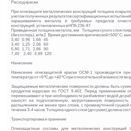
Расход краски
При огнезащите металлических конструкций толщина покрыти
учетом полученных результатов сертификационных испытаний
окрашиваемого металла и требуемых пределов огнесто
конструкций, установленных в НПБ 236-97.
Приведенная толщина металла, мм Толщина сухого слоя покр
(без потерь), кг/м 2 Время достижения критической t 500° С, ми
3,40 0,96 1,66 45
3,40 1,25 2,06 60
5,80 1,71 2,86 90
7,40 2,40 3,99 120
Нанесение
Нанесение огнезащитной краски ОСМ-1 производится пр
температур от +5 ºС до +40 ºС при относительной влажности воз
Защищаемые металлические поверхности должны быть сухими
продуктов коррозии по ГОСТ 9.402. Перед применением о
перемешивают и при необходимости разбавляют водой до рабо
наносят на подготовленную, загрунтованную поверхность
распылением не менее трех слоев, с промежуточной сушкой 
течение 3-4 часов. Толщина одного слоя (до сушки) должна сос
Транспортировка и хранение
Огнезащитные составы для металлических конструкций 