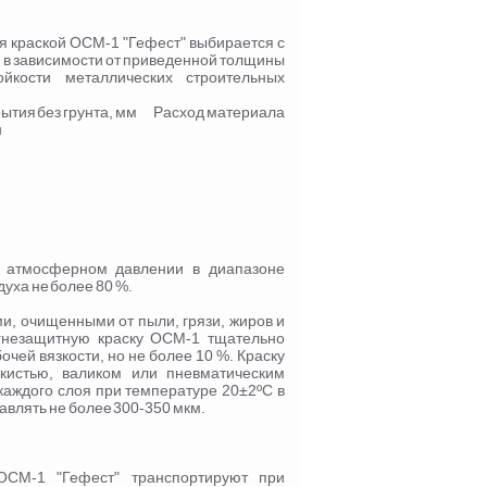
я краской ОСМ-1 "Гефест" выбирается с
 в зависимости от приведенной толщины
йкости металлических строительных
ытия без грунта, мм Расход материала
н
и атмосферном давлении в диапазоне
духа не более 80 %.
, очищенными от пыли, грязи, жиров и
гнезащитную краску ОСМ-1 тщательно
чей вязкости, но не более 10 %. Краску
 кистью, валиком или пневматическим
каждого слоя при температуре 20±2ºС в
тавлять не более 300-350 мкм.
ОСМ-1 "Гефест" транспортируют при