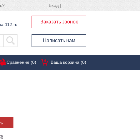
ь?
Вход
|
Заказать звонок
a-112.ru
Написать нам
Сравнение (
0
)
Ваша корзина (0)
ть
ка